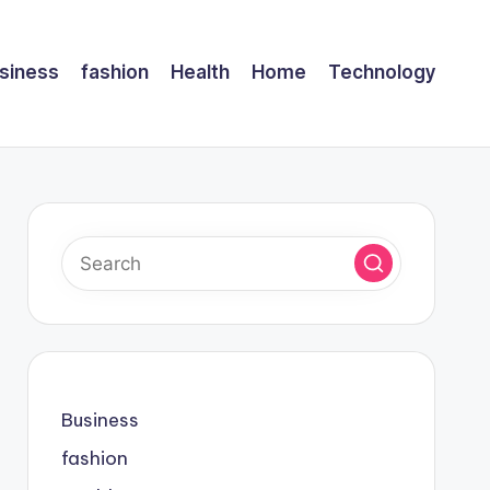
siness
fashion
Health
Home
Technology
Business
fashion