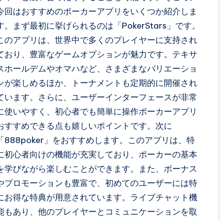
今回はおすすめのポーカーアプリをいくつか紹介しま
す。まず最初に挙げられるのは「PokerStars」です。
このアプリは、世界中で多くのプレイヤーに支持され
ており、豊富なゲームオプションが魅力です。テキサ
スホールデムやオマハなど、さまざまなバリエーショ
ンが楽しめるほか、トーナメントも定期的に開催され
ています。さらに、ユーザーインターフェースが非常
に使いやすく、初心者でも簡単に操作ポーカーアプリ
おすすめできる点も嬉しいポイントです。次に
「888poker」をおすすめします。このアプリは、特
に初心者向けの機能が充実しており、ポーカーの基本
を学びながら楽しむことができます。また、ボーナス
やプロモーションも豊富で、初めてのユーザーには特
にお得な特典が用意されています。ライブチャット機
能もあり、他のプレイヤーとコミュニケーションを取