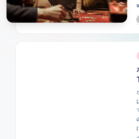
P
b
i