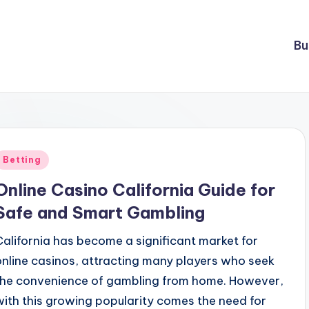
Bu
Posted
Betting
n
Online Casino California Guide for
Safe and Smart Gambling
California has become a significant market for
online casinos, attracting many players who seek
the convenience of gambling from home. However,
with this growing popularity comes the need for