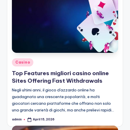
Posted
Casino
in
Top Features migliori casino online
Sites Offering Fast Withdrawals
Negli ultimi anni, il gioco d'azzardo online ha
guadagnato una crescente popolarità, e molti
giocatori cercano piattaforme che offrano non solo
una grande varietà di giochi, ma anche prelievi rapidi…
admin
April 15, 2026
Posted
by