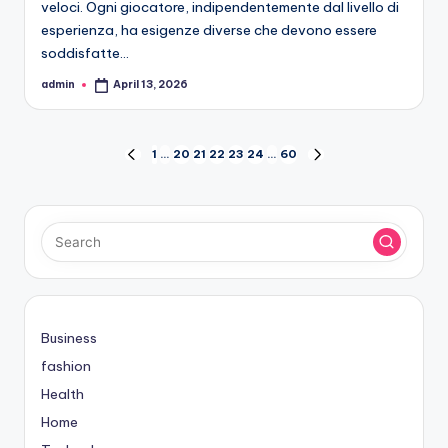
veloci. Ogni giocatore, indipendentemente dal livello di
esperienza, ha esigenze diverse che devono essere
soddisfatte…
admin
April 13, 2026
Posted
by
Posts
1
…
20
21
22
23
24
…
60
PREVIOUS
NEXT
PAGE
PAGE
pagination
Business
fashion
Health
Home