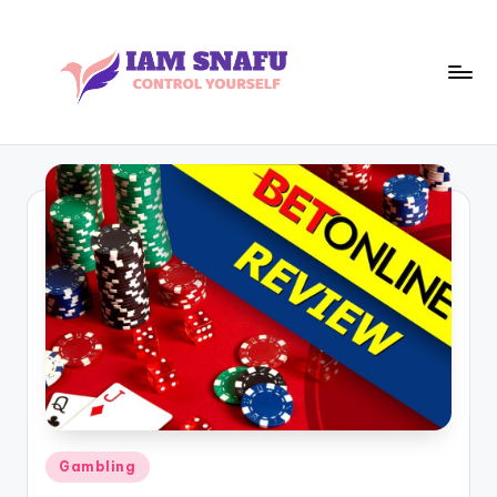
Skip
to
content
I
CONTROL
YOURSELF
A
M
S
N
A
F
U
Posted
Gambling
in