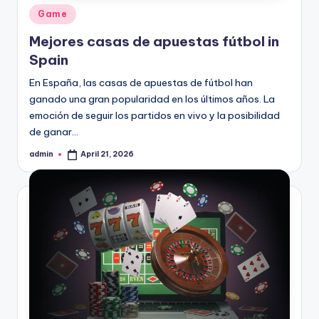
Posted
Game
in
Mejores casas de apuestas fútbol in
Spain
En España, las casas de apuestas de fútbol han
ganado una gran popularidad en los últimos años. La
emoción de seguir los partidos en vivo y la posibilidad
de ganar…
admin
April 21, 2026
Posted
by