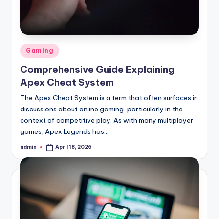
Posted
Gaming
in
Comprehensive Guide Explaining
Apex Cheat System
The Apex Cheat System is a term that often surfaces in
discussions about online gaming, particularly in the
context of competitive play. As with many multiplayer
games, Apex Legends has…
admin
April 18, 2026
Posted
by