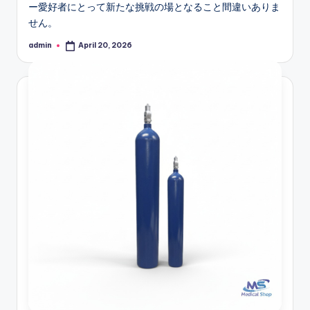
ー愛好者にとって新たな挑戦の場となること間違いありま
せん。
admin
April 20, 2026
Posted
by