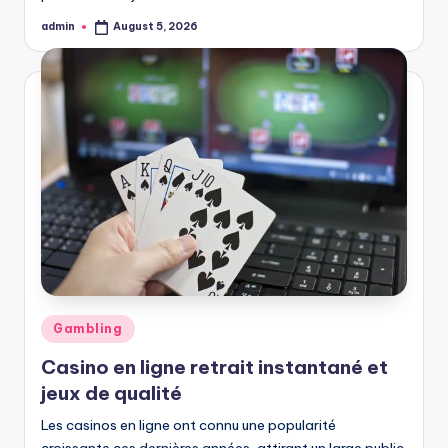
admin
August 5, 2026
Posted
by
Posted
Gambling
in
Casino en ligne retrait instantané et
jeux de qualité
Les casinos en ligne ont connu une popularité
croissante ces dernières années, attirant un large public