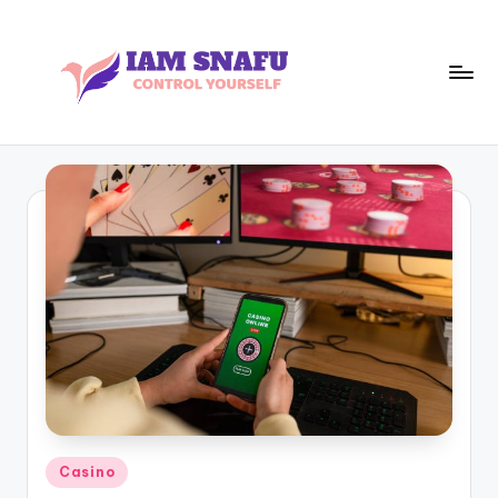
Skip
to
content
I
CONTROL
YOURSELF
A
M
S
N
A
F
U
Posted
Casino
in