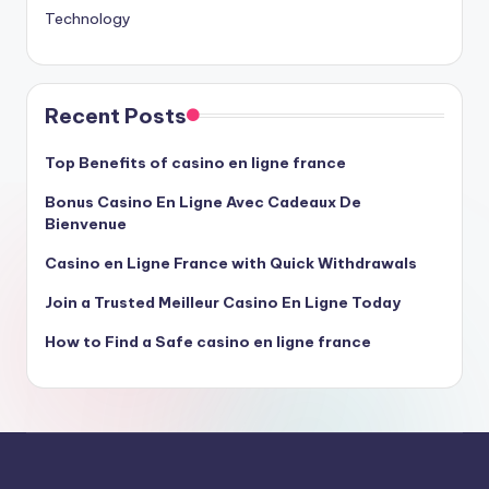
Technology
Recent Posts
Top Benefits of casino en ligne france
Bonus Casino En Ligne Avec Cadeaux De
Bienvenue
Casino en Ligne France with Quick Withdrawals
Join a Trusted Meilleur Casino En Ligne Today
How to Find a Safe casino en ligne france