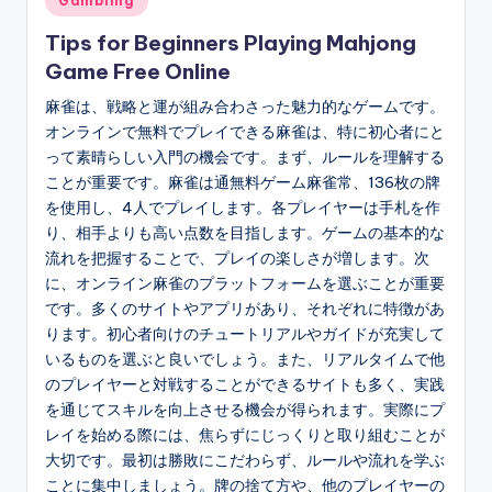
Gambling
in
Tips for Beginners Playing Mahjong
Game Free Online
麻雀は、戦略と運が組み合わさった魅力的なゲームです。
オンラインで無料でプレイできる麻雀は、特に初心者にと
って素晴らしい入門の機会です。まず、ルールを理解する
ことが重要です。麻雀は通無料ゲーム麻雀常、136枚の牌
を使用し、4人でプレイします。各プレイヤーは手札を作
り、相手よりも高い点数を目指します。ゲームの基本的な
流れを把握することで、プレイの楽しさが増します。次
に、オンライン麻雀のプラットフォームを選ぶことが重要
です。多くのサイトやアプリがあり、それぞれに特徴があ
ります。初心者向けのチュートリアルやガイドが充実して
いるものを選ぶと良いでしょう。また、リアルタイムで他
のプレイヤーと対戦することができるサイトも多く、実践
を通じてスキルを向上させる機会が得られます。実際にプ
レイを始める際には、焦らずにじっくりと取り組むことが
大切です。最初は勝敗にこだわらず、ルールや流れを学ぶ
ことに集中しましょう。牌の捨て方や、他のプレイヤーの