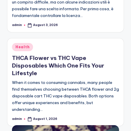
un compito difficile, ma con alcune indicazioni utili è
possibile fare una scelta informata. Per prima cosa, è
fondamentale controllare la licenza…
admin
August 3, 2026
Posted
by
Posted
Health
in
THCA Flower vs THC Vape
Disposables Which One Fits Your
Lifestyle
When it comes to consuming cannabis, many people
find themselves choosing between THCA flower and 2g
disposable cart THC vape disposables. Both options
offer unique experiences and benefits, but
understanding…
admin
August 1, 2026
Posted
by