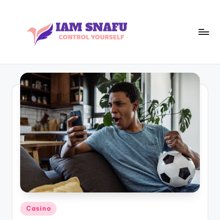
Skip
to
content
I
CONTROL
YOURSELF
A
M
S
N
A
F
U
Posted
Casino
in