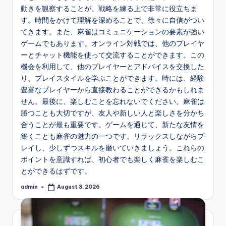
動きを観察することが、戦略を練る上で非常に役立ちま
す。時間をかけて理解を深めることで、徐々に自信がつい
てきます。また、麻雀はコミュニケーションの要素が強い
ゲームでもあります。オンライン対戦では、他のプレイヤ
ーとチャット機能を使って交流することができます。この
機会を利用して、他のプレイヤーとアドバイスを交換した
り、プレイスタイルを学ぶことができます。時には、経験
豊富なプレイヤーから直接教わることができるかもしれま
せん。最後に、楽しむことを忘れないでください。麻雀は
勝つことも大切ですが、友人や新しい人と楽しさを分かち
合うことが最も重要です。ゲームを通じて、新たな友情を
築くことも麻雀の魅力の一つです。リラックスしながらプ
レイし、少しずつスキルを磨いていきましょう。これらの
ポイントを意識すれば、初心者でも楽しく麻雀を楽しむこ
とができるはずです。
admin
August 3, 2026
Posted
by