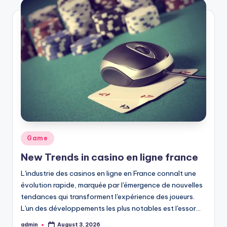
Posted
Game
in
New Trends in casino en ligne france
L'industrie des casinos en ligne en France connaît une
évolution rapide, marquée par l'émergence de nouvelles
tendances qui transforment l'expérience des joueurs.
L'un des développements les plus notables est l'essor…
admin
August 3, 2026