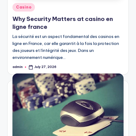
Posted
Casino
in
Why Security Matters at casino en
ligne france
La sécurité est un aspect fondamental des casinos en
ligne en France, car elle garantit à la fois la protection
des joueurs et l'intégrité des jeux. Dans un
environnement numérique…
admin
July 27, 2026
Posted
by