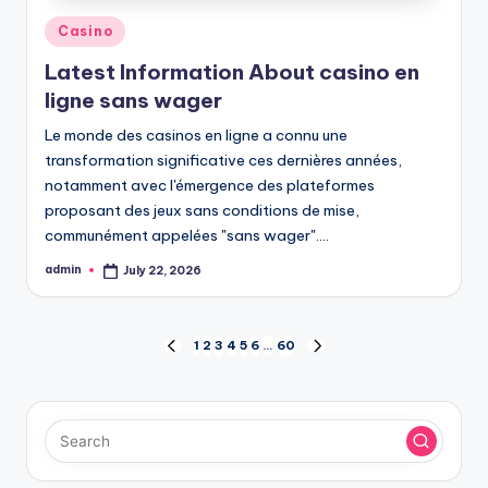
Posted
Casino
in
Latest Information About casino en
ligne sans wager
Le monde des casinos en ligne a connu une
transformation significative ces dernières années,
notamment avec l'émergence des plateformes
proposant des jeux sans conditions de mise,
communément appelées "sans wager".…
admin
July 22, 2026
Posted
by
Posts
1
2
3
4
5
6
…
60
PREVIOUS
NEXT
PAGE
PAGE
pagination