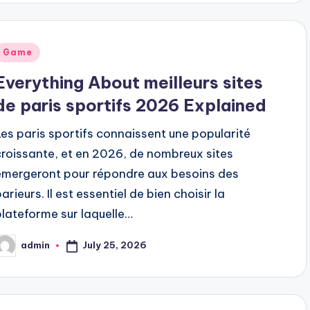
Posted
Game
n
Everything About meilleurs sites
de paris sportifs 2026 Explained
Les paris sportifs connaissent une popularité
croissante, et en 2026, de nombreux sites
émergeront pour répondre aux besoins des
arieurs. Il est essentiel de bien choisir la
plateforme sur laquelle…
July 25, 2026
admin
osted
y