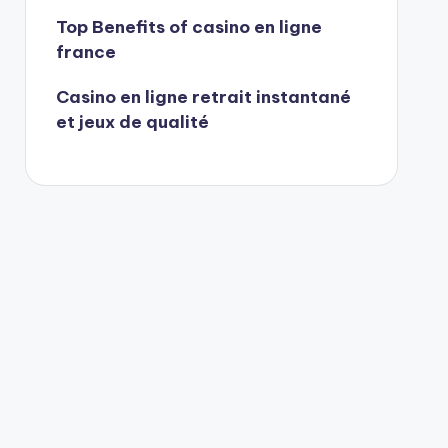
Top Benefits of casino en ligne
france
Casino en ligne retrait instantané
et jeux de qualité