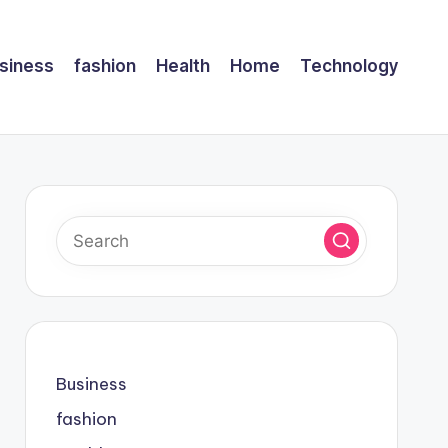
siness
fashion
Health
Home
Technology
Business
fashion