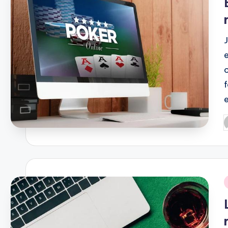
P
b
i