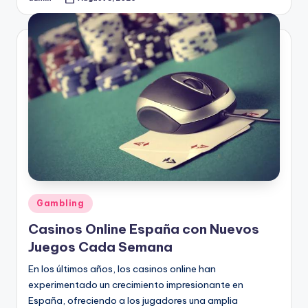
Posted
by
Posted
Gambling
in
Casinos Online España con Nuevos
Juegos Cada Semana
En los últimos años, los casinos online han
experimentado un crecimiento impresionante en
España, ofreciendo a los jugadores una amplia