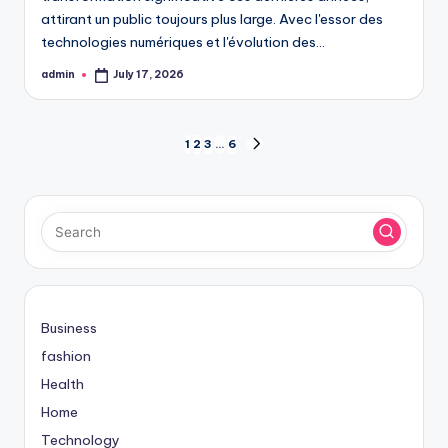
attirant un public toujours plus large. Avec l'essor des
technologies numériques et l'évolution des…
admin
July 17, 2026
Posted
by
Posts
1
2
3
…
6
NEXT
PAGE
pagination
Business
fashion
Health
Home
Technology