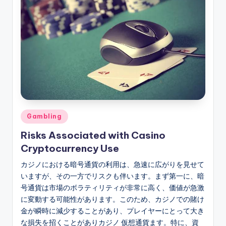
Posted
Gambling
in
Risks Associated with Casino
Cryptocurrency Use
カジノにおける暗号通貨の利用は、急速に広がりを見せて
いますが、その一方でリスクも伴います。まず第一に、暗
号通貨は市場のボラティリティが非常に高く、価値が急激
に変動する可能性があります。このため、カジノでの賭け
金が瞬時に減少することがあり、プレイヤーにとって大き
な損失を招くことがありカジノ 仮想通貨ます。特に、資