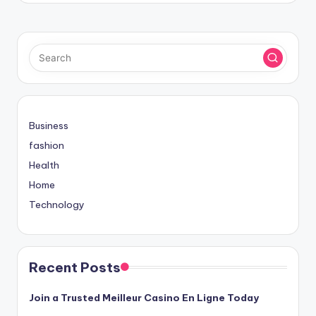
Business
fashion
Health
Home
Technology
Recent Posts
Join a Trusted Meilleur Casino En Ligne Today