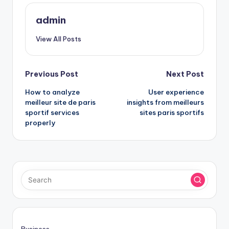
admin
View All Posts
Post
Previous Post
Next Post
How to analyze
User experience
navigation
meilleur site de paris
insights from meilleurs
sportif services
sites paris sportifs
properly
Business