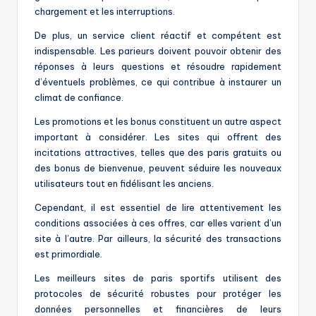
chargement et les interruptions.
De plus, un service client réactif et compétent est
indispensable. Les parieurs doivent pouvoir obtenir des
réponses à leurs questions et résoudre rapidement
d’éventuels problèmes, ce qui contribue à instaurer un
climat de confiance.
Les promotions et les bonus constituent un autre aspect
important à considérer. Les sites qui offrent des
incitations attractives, telles que des paris gratuits ou
des bonus de bienvenue, peuvent séduire les nouveaux
utilisateurs tout en fidélisant les anciens.
Cependant, il est essentiel de lire attentivement les
conditions associées à ces offres, car elles varient d’un
site à l’autre. Par ailleurs, la sécurité des transactions
est primordiale.
Les meilleurs sites de paris sportifs utilisent des
protocoles de sécurité robustes pour protéger les
données personnelles et financières de leurs