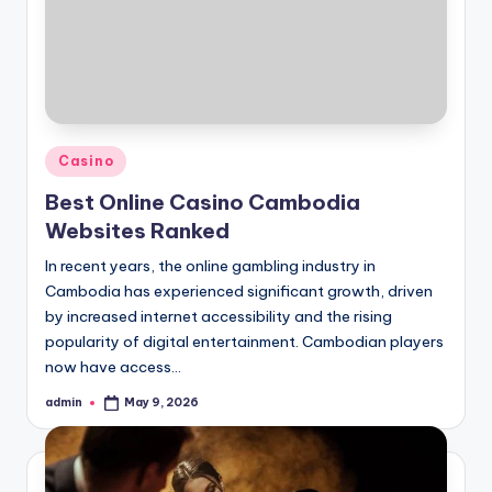
Posted
Casino
in
Best Online Casino Cambodia
Websites Ranked
In recent years, the online gambling industry in
Cambodia has experienced significant growth, driven
by increased internet accessibility and the rising
popularity of digital entertainment. Cambodian players
now have access…
admin
May 9, 2026
Posted
by