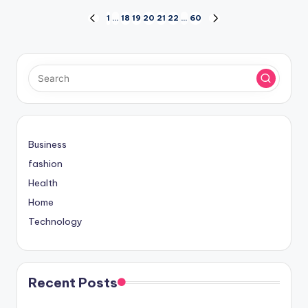
Posts
1
…
18
19
20
21
22
…
60
PREVIOUS
NEXT
PAGE
PAGE
pagination
Business
fashion
Health
Home
Technology
Recent Posts