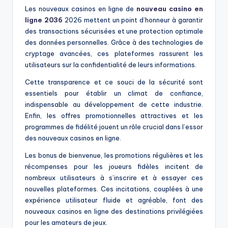
Les nouveaux casinos en ligne de
nouveau casino en
ligne 2036
2026 mettent un point d’honneur à garantir
des transactions sécurisées et une protection optimale
des données personnelles. Grâce à des technologies de
cryptage avancées, ces plateformes rassurent les
utilisateurs sur la confidentialité de leurs informations.
Cette transparence et ce souci de la sécurité sont
essentiels pour établir un climat de confiance,
indispensable au développement de cette industrie.
Enfin, les offres promotionnelles attractives et les
programmes de fidélité jouent un rôle crucial dans l’essor
des nouveaux casinos en ligne.
Les bonus de bienvenue, les promotions régulières et les
récompenses pour les joueurs fidèles incitent de
nombreux utilisateurs à s’inscrire et à essayer ces
nouvelles plateformes. Ces incitations, couplées à une
expérience utilisateur fluide et agréable, font des
nouveaux casinos en ligne des destinations privilégiées
pour les amateurs de jeux.