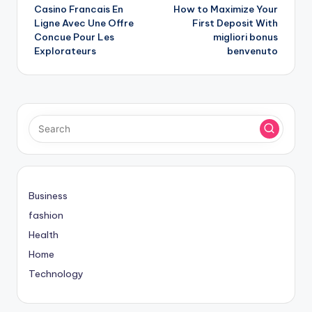
Casino Francais En
How to Maximize Your
navigation
Ligne Avec Une Offre
First Deposit With
Concue Pour Les
migliori bonus
Explorateurs
benvenuto
Business
fashion
Health
Home
Technology