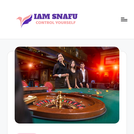
Skip
to
content
I
CONTROL
YOURSELF
A
M
S
N
A
F
U