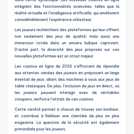
intègrent des fonctionnalités avancées, telles que la
réalité virtuelle et l’intelligence artificielle, qui améliorent
considérablement l’expérience utilisateur.
Les joueurs recherchent des plateformes qui leur offrent
non seulement des jeux de qualité, mais aussi une
immersion totale dans un univers ludique captivant.
D’autre part, la diversité des jeux proposés sur ces
nouvelles plateformes est un atout majeur.
Les casinos en ligne de 2026 s’efforcent de répondre
aux attentes variées des joueurs en proposant un large
éventail de jeux, allant des machines à sous aux jeux de
table classiques. De plus, l’inclusion de jeux en direct, où
les joueurs peuvent interagir avec de véritables
croupiers, renforce l’attrait de ces casinos.
Cette variété permet à chacun de trouver son bonheur,
et contribue à fidéliser une clientèle de plus en plus
exigeante. La question de la sécurité est également
primordiale pour les joueurs.