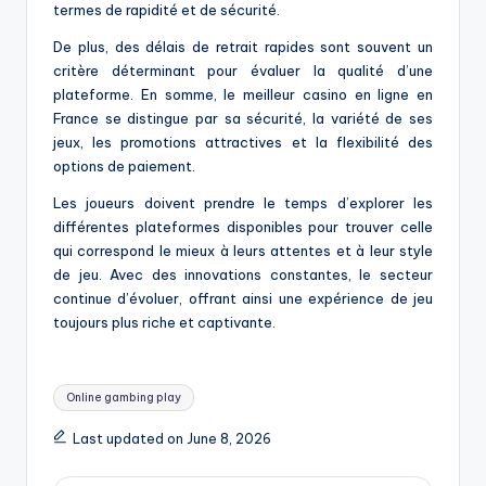
termes de rapidité et de sécurité.
De plus, des délais de retrait rapides sont souvent un
critère déterminant pour évaluer la qualité d’une
plateforme. En somme, le meilleur casino en ligne en
France se distingue par sa sécurité, la variété de ses
jeux, les promotions attractives et la flexibilité des
options de paiement.
Les joueurs doivent prendre le temps d’explorer les
différentes plateformes disponibles pour trouver celle
qui correspond le mieux à leurs attentes et à leur style
de jeu. Avec des innovations constantes, le secteur
continue d’évoluer, offrant ainsi une expérience de jeu
toujours plus riche et captivante.
Tags:
Online gambing play
Last updated on June 8, 2026