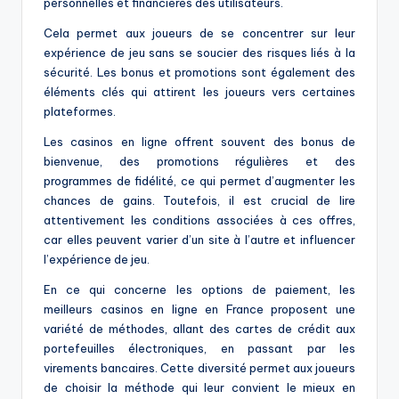
personnelles et financières des utilisateurs.
Cela permet aux joueurs de se concentrer sur leur
expérience de jeu sans se soucier des risques liés à la
sécurité. Les bonus et promotions sont également des
éléments clés qui attirent les joueurs vers certaines
plateformes.
Les casinos en ligne offrent souvent des bonus de
bienvenue, des promotions régulières et des
programmes de fidélité, ce qui permet d’augmenter les
chances de gains. Toutefois, il est crucial de lire
attentivement les conditions associées à ces offres,
car elles peuvent varier d’un site à l’autre et influencer
l’expérience de jeu.
En ce qui concerne les options de paiement, les
meilleurs casinos en ligne en France proposent une
variété de méthodes, allant des cartes de crédit aux
portefeuilles électroniques, en passant par les
virements bancaires. Cette diversité permet aux joueurs
de choisir la méthode qui leur convient le mieux en