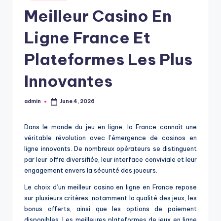
Meilleur Casino En
Ligne France Et
Plateformes Les Plus
Innovantes
admin
June 4, 2026
Posted
by
Dans le monde du jeu en ligne, la France connaît une
véritable révolution avec l’émergence de casinos en
ligne innovants. De nombreux opérateurs se distinguent
par leur offre diversifiée, leur interface conviviale et leur
engagement envers la sécurité des joueurs.
Le choix d’un meilleur casino en ligne en France repose
sur plusieurs critères, notamment la qualité des jeux, les
bonus offerts, ainsi que les options de paiement
disponibles. Les meilleures plateformes de jeux en ligne