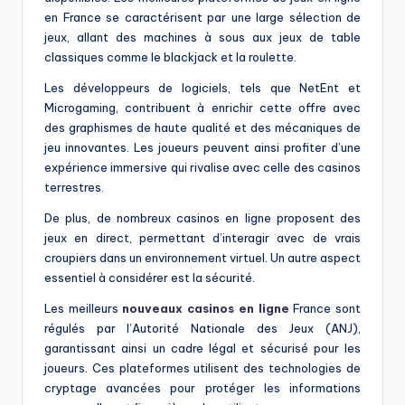
en France se caractérisent par une large sélection de
jeux, allant des machines à sous aux jeux de table
classiques comme le blackjack et la roulette.
Les développeurs de logiciels, tels que NetEnt et
Microgaming, contribuent à enrichir cette offre avec
des graphismes de haute qualité et des mécaniques de
jeu innovantes. Les joueurs peuvent ainsi profiter d’une
expérience immersive qui rivalise avec celle des casinos
terrestres.
De plus, de nombreux casinos en ligne proposent des
jeux en direct, permettant d’interagir avec de vrais
croupiers dans un environnement virtuel. Un autre aspect
essentiel à considérer est la sécurité.
Les meilleurs
nouveaux casinos en ligne
France sont
régulés par l’Autorité Nationale des Jeux (ANJ),
garantissant ainsi un cadre légal et sécurisé pour les
joueurs. Ces plateformes utilisent des technologies de
cryptage avancées pour protéger les informations