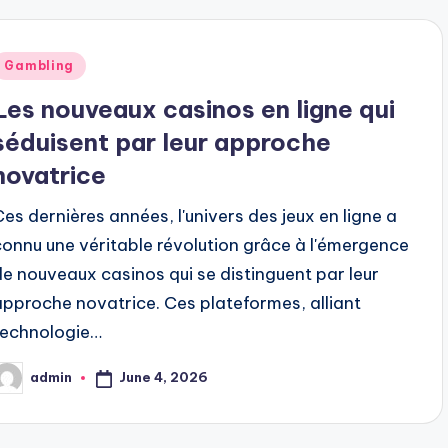
Posted
Gambling
n
Les nouveaux casinos en ligne qui
séduisent par leur approche
novatrice
Ces dernières années, l'univers des jeux en ligne a
connu une véritable révolution grâce à l'émergence
de nouveaux casinos qui se distinguent par leur
approche novatrice. Ces plateformes, alliant
technologie…
June 4, 2026
admin
osted
y