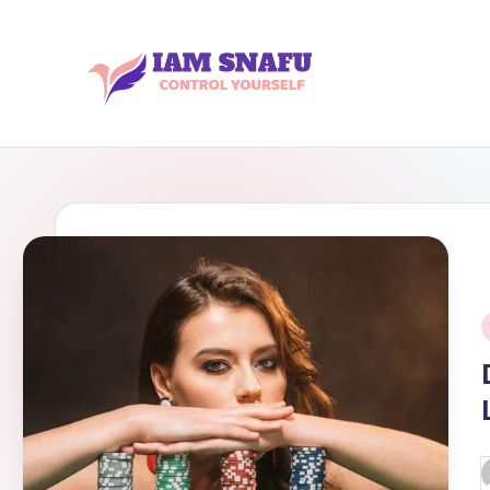
Skip
to
content
I
CONTROL
YOURSELF
A
M
S
N
i
A
F
U
P