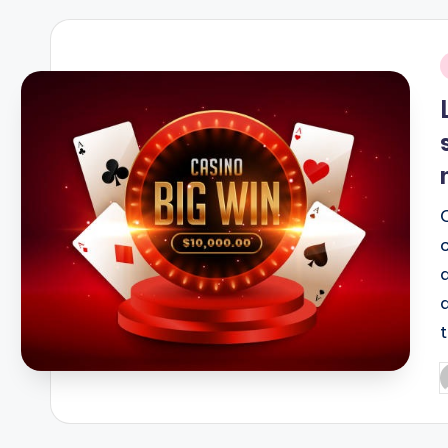
i
P
b