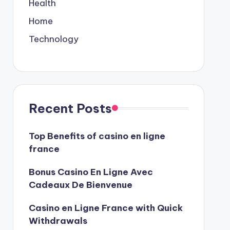
Health
Home
Technology
Recent Posts
Top Benefits of casino en ligne
france
Bonus Casino En Ligne Avec
Cadeaux De Bienvenue
Casino en Ligne France with Quick
Withdrawals