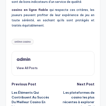
sont de bons indicateurs d’un service de qualité.
casino en ligne fiable
qui respecte ces critères, les
joueurs peuvent profiter de leur expérience de jeu en
toute sérénité, en sachant qu’ils sont protégés et
traités équitablement.
Tags:
online casino
admin
View All Posts
Post
Previous Post
Next Post
Les Éléments Qui
Les plateformes de
navigation
Contribuent Au Succès
casino les plus
Du Meilleur Casino En
récentes à explorer