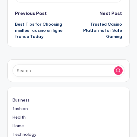
Post
Previous Post
Next Post
Best Tips for Choosing
Trusted Casino
navigation
meilleur casino en ligne
Platforms for Safe
france Today
Gaming
Business
fashion
Health
Home
Technology