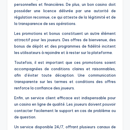
personnelles et financières. De plus, un bon casino doit
posséder une licence délivrée par une autorité de
régulation reconnue, ce qui atteste de la légitimité et de
la transparence de ses opérations.
Les promotions et bonus constituent un autre élément
attractif pour les joueurs. Des offres de bienvenue, des
bonus de dépôt et des programmes de fidélité incitent
les utilisateurs à rejoindre et à rester sur la plateforme.
Toutefois, il est important que ces promotions soient
accompagnées de conditions claires et raisonnables,
afin d’éviter toute déception. Une communication
transparente sur les termes et conditions des offres
renforce la confiance des joueurs.
Enfin, un service client efficace est indispensable pour
un casino en ligne de qualité. Les joueurs doivent pouvoir
contacter facilement le support en cas de problème ou
de question.
Un service disponible 24/7, offrant plusieurs canaux de