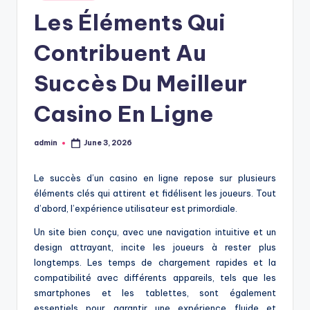
in
Les Éléments Qui
Contribuent Au
Succès Du Meilleur
Casino En Ligne
admin
June 3, 2026
Posted
by
Le succès d’un casino en ligne repose sur plusieurs
éléments clés qui attirent et fidélisent les joueurs. Tout
d’abord, l’expérience utilisateur est primordiale.
Un site bien conçu, avec une navigation intuitive et un
design attrayant, incite les joueurs à rester plus
longtemps. Les temps de chargement rapides et la
compatibilité avec différents appareils, tels que les
smartphones et les tablettes, sont également
essentiels pour garantir une expérience fluide et