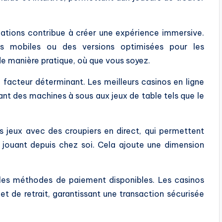
mations contribue à créer une expérience immersive.
ns mobiles ou des versions optimisées pour les
 manière pratique, où que vous soyez.
n facteur déterminant. Les meilleurs casinos en ligne
ant des machines à sous aux jeux de table tels que le
s jeux avec des croupiers en direct, qui permettent
n jouant depuis chez soi. Cela ajoute une dimension
 les méthodes de paiement disponibles. Les casinos
t de retrait, garantissant une transaction sécurisée