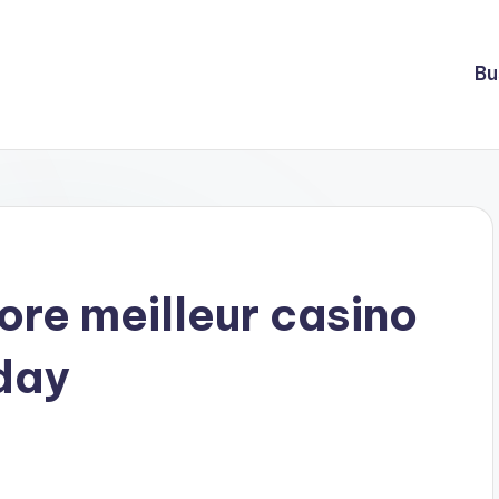
Bu
ore meilleur casino
oday