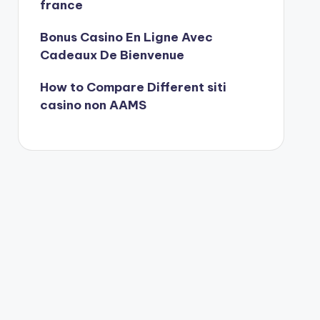
france
Bonus Casino En Ligne Avec
Cadeaux De Bienvenue
How to Compare Different siti
casino non AAMS