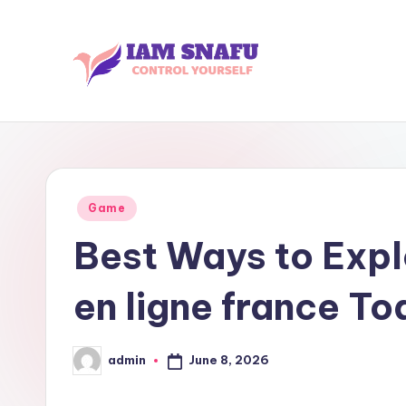
Skip
to
content
I
CONTROL
YOURSELF
A
M
Posted
Game
S
in
Best Ways to Expl
N
en ligne france T
A
F
June 8, 2026
admin
Posted
U
by