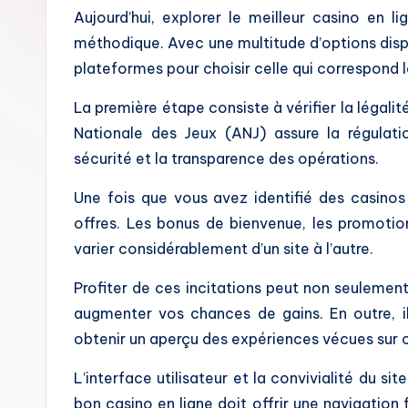
Aujourd’hui, explorer le meilleur casino en 
méthodique. Avec une multitude d’options disponi
plateformes pour choisir celle qui correspond l
La première étape consiste à vérifier la légalité
Nationale des Jeux (ANJ) assure la régulatio
sécurité et la transparence des opérations.
Une fois que vous avez identifié des casinos 
offres. Les bonus de bienvenue, les promotio
varier considérablement d’un site à l’autre.
Profiter de ces incitations peut non seulemen
augmenter vos chances de gains. En outre, il 
obtenir un aperçu des expériences vécues sur
L’interface utilisateur et la convivialité du s
bon casino en ligne doit offrir une navigation 