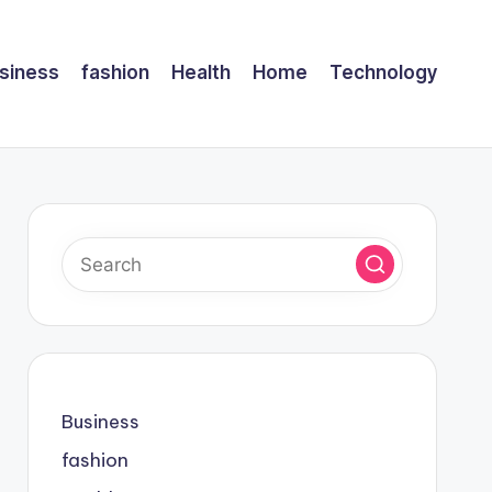
siness
fashion
Health
Home
Technology
Business
fashion