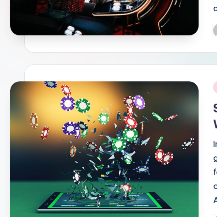
P
b
i