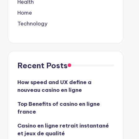
Health
Home
Technology
Recent Posts
How speed and UX define a
nouveau casino en ligne
Top Benefits of casino en ligne
france
Casino en ligne retrait instantané
et jeux de qualité