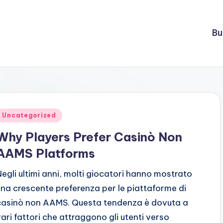
Bu
Posted
Uncategorized
n
Why Players Prefer Casinò Non
AAMS Platforms
Negli ultimi anni, molti giocatori hanno mostrato
una crescente preferenza per le piattaforme di
casinò non AAMS. Questa tendenza è dovuta a
vari fattori che attraggono gli utenti verso