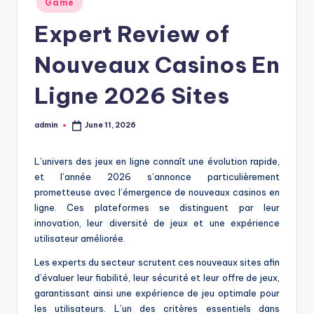
Game
in
Expert Review of
Nouveaux Casinos En
Ligne 2026 Sites
admin
June 11, 2026
Posted
by
L’univers des jeux en ligne connaît une évolution rapide,
et l’année 2026 s’annonce particulièrement
prometteuse avec l’émergence de nouveaux casinos en
ligne. Ces plateformes se distinguent par leur
innovation, leur diversité de jeux et une expérience
utilisateur améliorée.
Les experts du secteur scrutent ces nouveaux sites afin
d’évaluer leur fiabilité, leur sécurité et leur offre de jeux,
garantissant ainsi une expérience de jeu optimale pour
les utilisateurs. L’un des critères essentiels dans