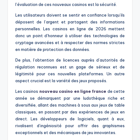
l’évaluation de ces nouveaux casinos est la sécurité.
Les utilisateurs doivent se sentir en confiance lorsqu’ils
déposent de l’argent et partagent des informations
personnelles. Les casinos en ligne de 2026 mettent
donc un point d’honneur à utiliser des technologies de
cryptage avancées et à respecter des normes strictes
en matière de protection des données.
De plus, l’obtention de licences auprès d’autorités de
régulation reconnues est un gage de sérieux et de
légitimité pour ces nouvelles plateformes. Un autre
aspect crucial est la variété des jeux proposés.
Les casinos
nouveau casino en ligne france
de cette
année se démarquent par une ludothèque riche et
diversifiée, allant des machines à sous aux jeux de table
classiques, en passant par des expériences de jeux en
direct. Les développeurs de logiciels, quant à eux,
rivalisent d’ingéniosité pour offrir des graphismes
exceptionnels et des mécaniques de jeu innovantes.