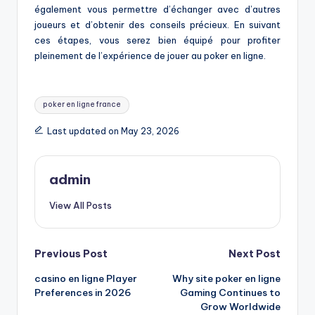
également vous permettre d’échanger avec d’autres
joueurs et d’obtenir des conseils précieux. En suivant
ces étapes, vous serez bien équipé pour profiter
pleinement de l’expérience de jouer au poker en ligne.
Tags:
poker en ligne france
Last updated on May 23, 2026
admin
View All Posts
Post
Previous Post
Next Post
casino en ligne Player
Why site poker en ligne
navigation
Preferences in 2026
Gaming Continues to
Grow Worldwide