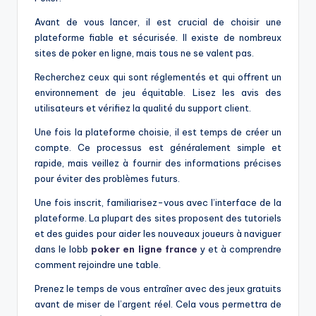
Avant de vous lancer, il est crucial de choisir une
plateforme fiable et sécurisée. Il existe de nombreux
sites de poker en ligne, mais tous ne se valent pas.
Recherchez ceux qui sont réglementés et qui offrent un
environnement de jeu équitable. Lisez les avis des
utilisateurs et vérifiez la qualité du support client.
Une fois la plateforme choisie, il est temps de créer un
compte. Ce processus est généralement simple et
rapide, mais veillez à fournir des informations précises
pour éviter des problèmes futurs.
Une fois inscrit, familiarisez-vous avec l’interface de la
plateforme. La plupart des sites proposent des tutoriels
et des guides pour aider les nouveaux joueurs à naviguer
dans le lobb
poker en ligne france
y et à comprendre
comment rejoindre une table.
Prenez le temps de vous entraîner avec des jeux gratuits
avant de miser de l’argent réel. Cela vous permettra de