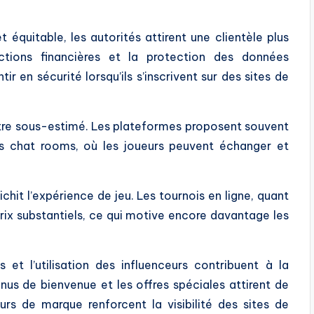
 équitable, les autorités attirent une clientèle plus
actions financières et la protection des données
r en sécurité lorsqu’ils s’inscrivent sur des sites de
 être sous-estimé. Les plateformes proposent souvent
les chat rooms, où les joueurs peuvent échanger et
it l’expérience de jeu. Les tournois en ligne, quant
prix substantiels, ce qui motive encore davantage les
et l’utilisation des influenceurs contribuent à la
nus de bienvenue et les offres spéciales attirent de
rs de marque renforcent la visibilité des sites de