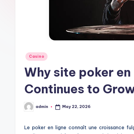
Posted
Casino
in
Why site poker en
Continues to Gro
May 22, 2026
admin
Posted
by
Le poker en ligne connaît une croissance ful