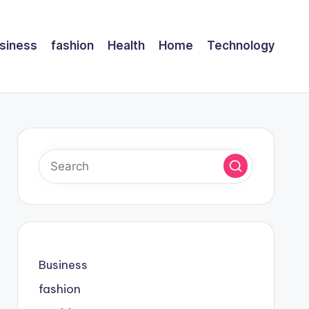
siness
fashion
Health
Home
Technology
Business
fashion