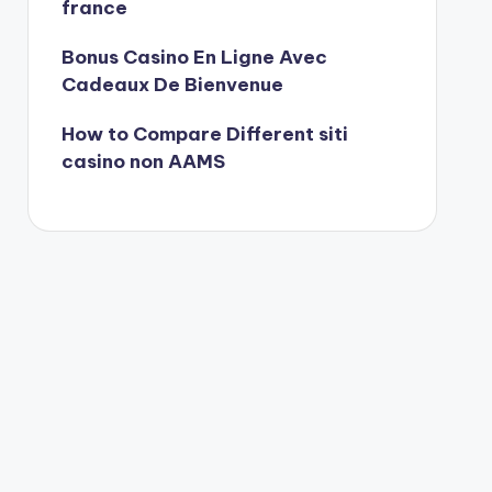
france
Bonus Casino En Ligne Avec
Cadeaux De Bienvenue
How to Compare Different siti
casino non AAMS