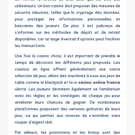
utilisateurs. Un bon casino doit proposer des mesures de
sécurité robustes, telles que le cryptage des données,
pour protéger les informations personnelles et
bancaires des joueurs. De plus, il est judicieux de
s’informer sur les méthodes de dépôt et de retrait
disponibles, car un large éventail d’options peut faciliter
les transactions.
Une fois le casino choisi, il est important de prendre le
temps de découvrir les différents jeux proposés. Les
casinos en ligne offrent généralement une vaste
sélection de jeux, allant des machines à sous aux jeux de
table comme le blackjack et la ro
casino online france
ulette. Les joueurs devraient également se familiariser
avec les règles et les stratégies de chaque jeu pour
améliorer leurs chances de gagner. De nombreuses
plateformes proposent des versions gratuites de leurs
jeux, ce qui permet aux novices de s’entraîner sans
risquer d’argent réel.
Par ailleurs, les promotions et les bonus sont des