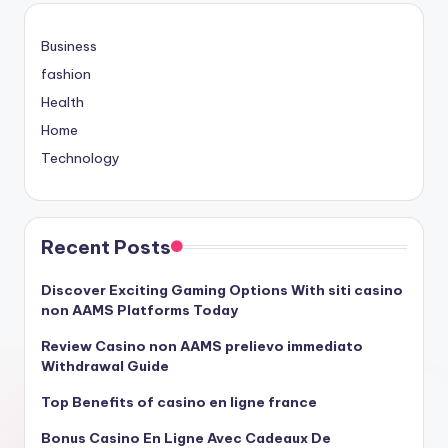
Business
fashion
Health
Home
Technology
Recent Posts
Discover Exciting Gaming Options With siti casino
non AAMS Platforms Today
Review Casino non AAMS prelievo immediato
Withdrawal Guide
Top Benefits of casino en ligne france
Bonus Casino En Ligne Avec Cadeaux De