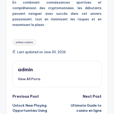
En combinant connaissances sportives et
compréhension des cryptomonnaies, les débutants
peuvent naviguer avec succès dans cet univers
passionnant, tout en minimisant les risques et en
maximisant le plaisir.
Tags:
online casino
Last updated on June 30, 2026
admin
View All Posts
Post
Previous Post
Next Post
Unlock New Playing
Ultimate Guide to
navigation
Opportunities Using
casino en ligne