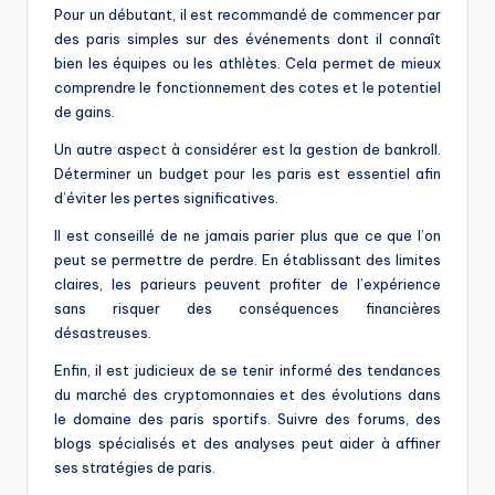
Pour un débutant, il est recommandé de commencer par
des paris simples sur des événements dont il connaît
bien les équipes ou les athlètes. Cela permet de mieux
comprendre le fonctionnement des cotes et le potentiel
de gains.
Un autre aspect à considérer est la gestion de bankroll.
Déterminer un budget pour les paris est essentiel afin
d’éviter les pertes significatives.
Il est conseillé de ne jamais parier plus que ce que l’on
peut se permettre de perdre. En établissant des limites
claires, les parieurs peuvent profiter de l’expérience
sans risquer des conséquences financières
désastreuses.
Enfin, il est judicieux de se tenir informé des tendances
du marché des cryptomonnaies et des évolutions dans
le domaine des paris sportifs. Suivre des forums, des
blogs spécialisés et des analyses peut aider à affiner
ses stratégies de paris.