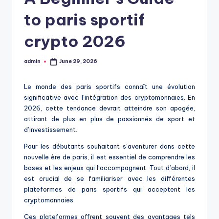
to paris sportif
crypto 2026
admin
June 29, 2026
Posted
by
Le monde des paris sportifs connaît une évolution
significative avec l’intégration des cryptomonnaies. En
2026, cette tendance devrait atteindre son apogée,
attirant de plus en plus de passionnés de sport et
d’investissement.
Pour les débutants souhaitant s’aventurer dans cette
nouvelle ère de paris, il est essentiel de comprendre les
bases et les enjeux qui l’accompagnent. Tout d’abord, il
est crucial de se familiariser avec les différentes
plateformes de paris sportifs qui acceptent les
cryptomonnaies.
Ces plateformes offrent souvent des avantages tels