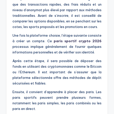
que des transactions rapides, des frais réduits et un
niveau d’anonymat plus élevé par rapport aux méthodes
traditionnelles. Avant de s’inscrire, il est conseillé de
comparer les options disponibles, en se penchant sur les
cotes, les sports proposés et les promotions en cours.
Une fois la plateforme choisie, l’étape suivante consiste
à créer un compte. Ce
paris sportif crypto 2026
processus implique généralement de fournir quelques
informations personnelles et de vérifier son identité.
Après cette étape, il sera possible de déposer des
fonds en utilisant des cryptomonnaies comme le Bitcoin
ou l’Ethereum. Il est important de s’assurer que la
plateforme sélectionnée offre des méthodes de dépôt
sécurisées et fiables.
Ensuite, il convient d’apprendre à placer des paris. Les
paris sportifs peuvent prendre plusieurs formes,
notamment les paris simples, les paris combinés ou les
paris en direct.