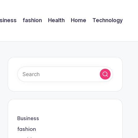
siness
fashion
Health
Home
Technology
Business
fashion