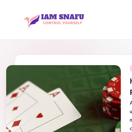
Skip
to
content
I
CONTROL
YOURSELF
A
M
S
i
N
A
F
U