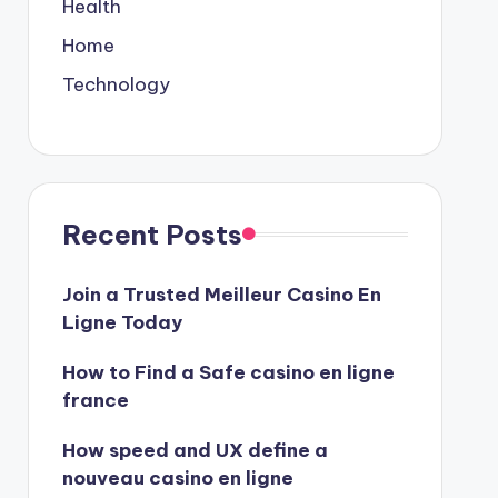
Health
Home
Technology
Recent Posts
Join a Trusted Meilleur Casino En
Ligne Today
How to Find a Safe casino en ligne
france
How speed and UX define a
nouveau casino en ligne