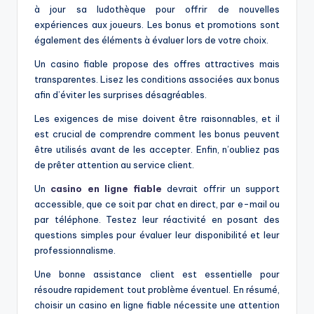
à jour sa ludothèque pour offrir de nouvelles
expériences aux joueurs. Les bonus et promotions sont
également des éléments à évaluer lors de votre choix.
Un casino fiable propose des offres attractives mais
transparentes. Lisez les conditions associées aux bonus
afin d’éviter les surprises désagréables.
Les exigences de mise doivent être raisonnables, et il
est crucial de comprendre comment les bonus peuvent
être utilisés avant de les accepter. Enfin, n’oubliez pas
de prêter attention au service client.
Un
casino en ligne fiable
devrait offrir un support
accessible, que ce soit par chat en direct, par e-mail ou
par téléphone. Testez leur réactivité en posant des
questions simples pour évaluer leur disponibilité et leur
professionnalisme.
Une bonne assistance client est essentielle pour
résoudre rapidement tout problème éventuel. En résumé,
choisir un casino en ligne fiable nécessite une attention