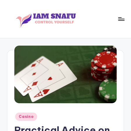
Skip
to
content
I
CONTROL
YOURSELF
A
M
S
N
A
F
U
Posted
Casino
in
Practical Advice on