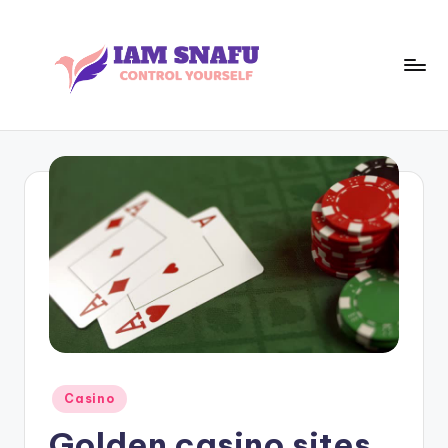
Skip
to
content
I
CONTROL
YOURSELF
A
M
S
N
A
F
U
Posted
Casino
in
Golden casino sites