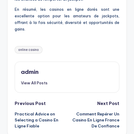
En résumé, les casinos en ligne dorés sont une
excellente option pour les amateurs de jackpots,
offrant à la fois sécurité, diversité et opportunités de
gains.
Tags:
online casino
admin
View All Posts
Post
Previous Post
Next Post
Practical Advice on
Comment Repérer Un
navigation
Selecting a Casino En
Casino En Ligne France
Ligne Fiable
De Confiance