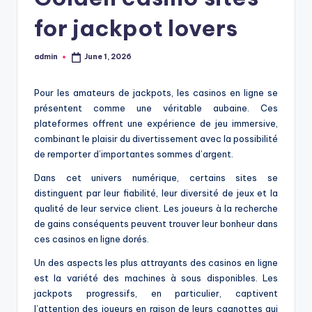
for jackpot lovers
admin
June 1, 2026
Posted
by
Pour les amateurs de jackpots, les casinos en ligne se
présentent comme une véritable aubaine. Ces
plateformes offrent une expérience de jeu immersive,
combinant le plaisir du divertissement avec la possibilité
de remporter d’importantes sommes d’argent.
Dans cet univers numérique, certains sites se
distinguent par leur fiabilité, leur diversité de jeux et la
qualité de leur service client. Les joueurs à la recherche
de gains conséquents peuvent trouver leur bonheur dans
ces casinos en ligne dorés.
Un des aspects les plus attrayants des casinos en ligne
est la variété des machines à sous disponibles. Les
jackpots progressifs, en particulier, captivent
l’attention des joueurs en raison de leurs cagnottes qui