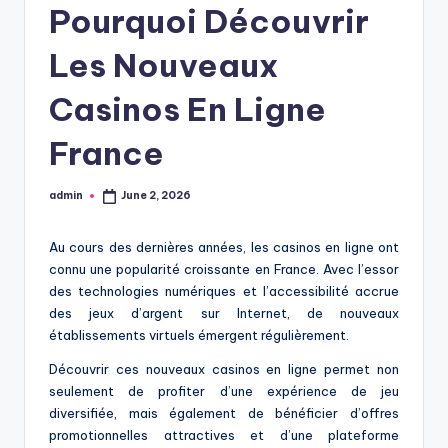
Pourquoi Découvrir
Les Nouveaux
Casinos En Ligne
France
admin
June 2, 2026
Posted
by
Au cours des dernières années, les casinos en ligne ont
connu une popularité croissante en France. Avec l’essor
des technologies numériques et l’accessibilité accrue
des jeux d’argent sur Internet, de nouveaux
établissements virtuels émergent régulièrement.
Découvrir ces nouveaux casinos en ligne permet non
seulement de profiter d’une expérience de jeu
diversifiée, mais également de bénéficier d’offres
promotionnelles attractives et d’une plateforme