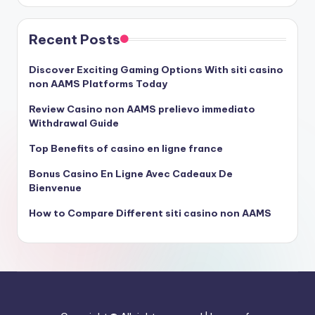
Recent Posts
Discover Exciting Gaming Options With siti casino
non AAMS Platforms Today
Review Casino non AAMS prelievo immediato
Withdrawal Guide
Top Benefits of casino en ligne france
Bonus Casino En Ligne Avec Cadeaux De
Bienvenue
How to Compare Different siti casino non AAMS