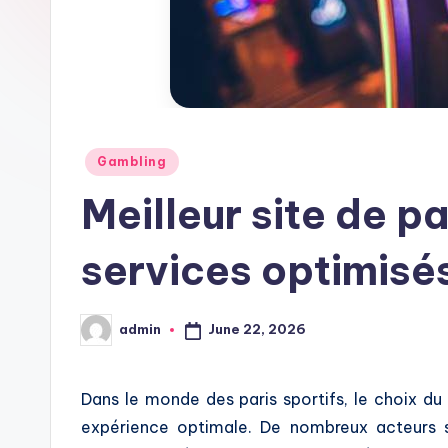
Posted
Gambling
in
Meilleur site de pa
services optimisé
June 22, 2026
admin
Posted
by
Dans le monde des paris sportifs, le choix du s
expérience optimale. De nombreux acteurs 