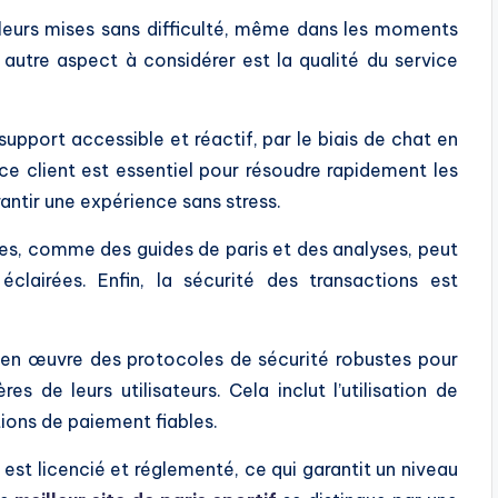
 leurs mises sans difficulté, même dans les moments
 autre aspect à considérer est la qualité du service
 support accessible et réactif, par le biais de chat en
ce client est essentiel pour résoudre rapidement les
rantir une expérience sans stress.
ives, comme des guides de paris et des analyses, peut
éclairées. Enfin, la sécurité des transactions est
t en œuvre des protocoles de sécurité robustes pour
s de leurs utilisateurs. Cela inclut l’utilisation de
ions de paiement fiables.
i est licencié et réglementé, ce qui garantit un niveau