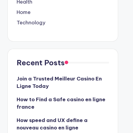
Health
Home
Technology
Recent Posts
Join a Trusted Meilleur Casino En
Ligne Today
How to Find a Safe casino en ligne
france
How speed and UX define a
nouveau casino en ligne