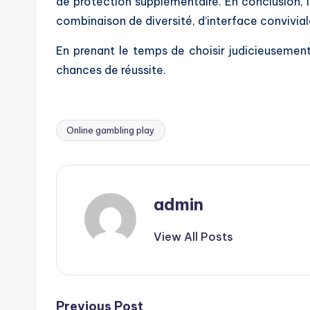
de protection supplémentaire. En conclusion, 
combinaison de diversité, d’interface conviviale
En prenant le temps de choisir judicieusement,
chances de réussite.
Online gambling play
Tags:
admin
View All Posts
Previous Post