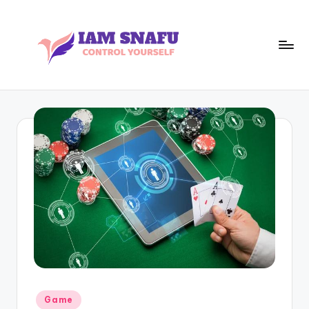
Skip
to
content
I
CONTROL
YOURSELF
A
M
S
N
A
F
U
Posted
Game