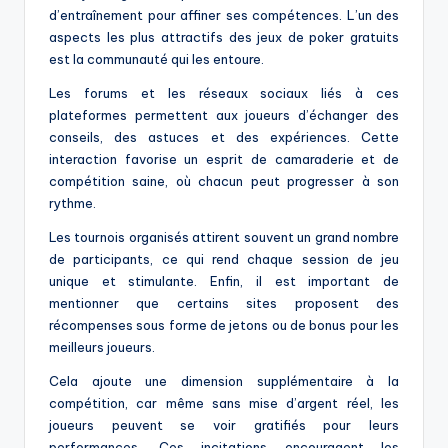
d’entraînement pour affiner ses compétences. L’un des
aspects les plus attractifs des jeux de poker gratuits
est la communauté qui les entoure.
Les forums et les réseaux sociaux liés à ces
plateformes permettent aux joueurs d’échanger des
conseils, des astuces et des expériences. Cette
interaction favorise un esprit de camaraderie et de
compétition saine, où chacun peut progresser à son
rythme.
Les tournois organisés attirent souvent un grand nombre
de participants, ce qui rend chaque session de jeu
unique et stimulante. Enfin, il est important de
mentionner que certains sites proposent des
récompenses sous forme de jetons ou de bonus pour les
meilleurs joueurs.
Cela ajoute une dimension supplémentaire à la
compétition, car même sans mise d’argent réel, les
joueurs peuvent se voir gratifiés pour leurs
performances. Ces incitations encouragent les