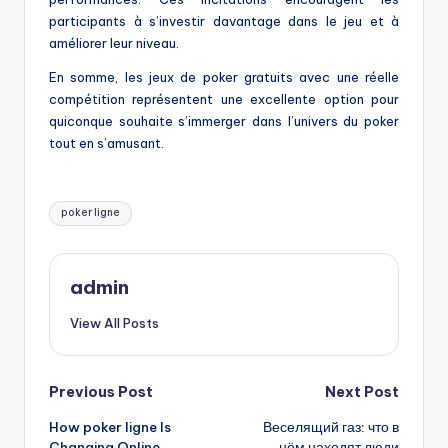
participants à s’investir davantage dans le jeu et à
améliorer leur niveau.
En somme, les jeux de poker gratuits avec une réelle
compétition représentent une excellente option pour
quiconque souhaite s’immerger dans l’univers du poker
tout en s’amusant.
Tags:
poker ligne
admin
View All Posts
Post
Previous Post
Next Post
How poker ligne Is
Веселящий газ: что в
navigation
Changing Online
нём находят люди