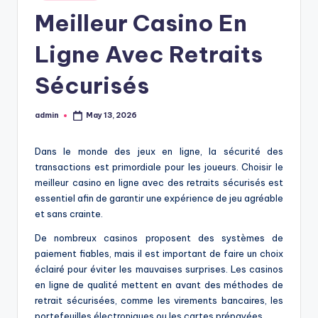
in
Meilleur Casino En
Ligne Avec Retraits
Sécurisés
admin
May 13, 2026
Posted
by
Dans le monde des jeux en ligne, la sécurité des
transactions est primordiale pour les joueurs. Choisir le
meilleur casino en ligne avec des retraits sécurisés est
essentiel afin de garantir une expérience de jeu agréable
et sans crainte.
De nombreux casinos proposent des systèmes de
paiement fiables, mais il est important de faire un choix
éclairé pour éviter les mauvaises surprises. Les casinos
en ligne de qualité mettent en avant des méthodes de
retrait sécurisées, comme les virements bancaires, les
portefeuilles électroniques ou les cartes prépayées.