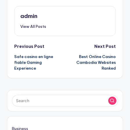
admin
View All Posts
Post
Previous Post
Next Post
Safe casino en ligne
Best Online Casino
navigation
fiable Gaming
Cambodia Websites
Experience
Ranked
Business