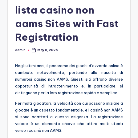
in
lista casino non
aams Sites with Fast
Registration
admin
May 8, 2026
Posted
by
Negli ultimi anni, il panorama dei giochi d’azzardo online è
cambiato notevolmente, portando alla nascita di
numerosi casinò non AAMS. Questi siti offrono diverse
opportunità di intrattenimento e, in particolare, si
distinguono per la loro registrazione rapida e semplice.
Per molti giocatori, la velocità con cui possono iniziare a
giocare è un aspetto fondamentale, e i casinò non AAMS
si sono adattati a questa esigenza. La registrazione
veloce è un elemento chiave che attira molti utenti
verso i casinò non AAMS.