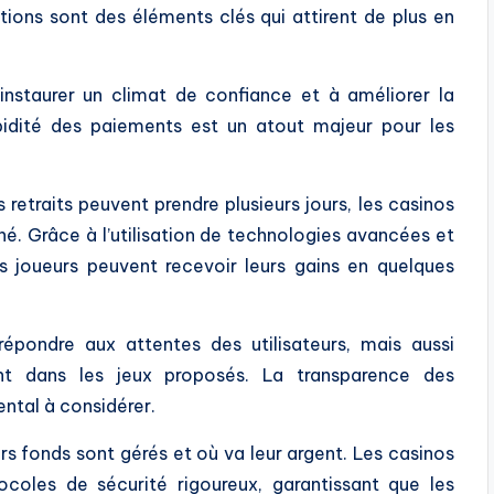
ions sont des éléments clés qui attirent de plus en
 instaurer un climat de confiance et à améliorer la
apidité des paiements est un atout majeur pour les
 retraits peuvent prendre plusieurs jours, les casinos
ané. Grâce à l’utilisation de technologies avancées et
 joueurs peuvent recevoir leurs gains en quelques
épondre aux attentes des utilisateurs, mais aussi
t dans les jeux proposés. La transparence des
ntal à considérer.
rs fonds sont gérés et où va leur argent. Les casinos
coles de sécurité rigoureux, garantissant que les