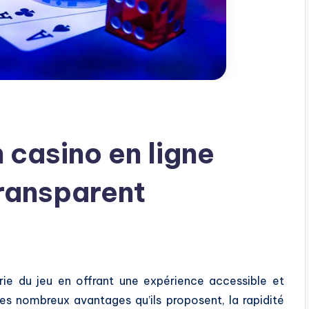
 casino en ligne
ransparent
trie du jeu en offrant une expérience accessible et
es nombreux avantages qu’ils proposent, la rapidité