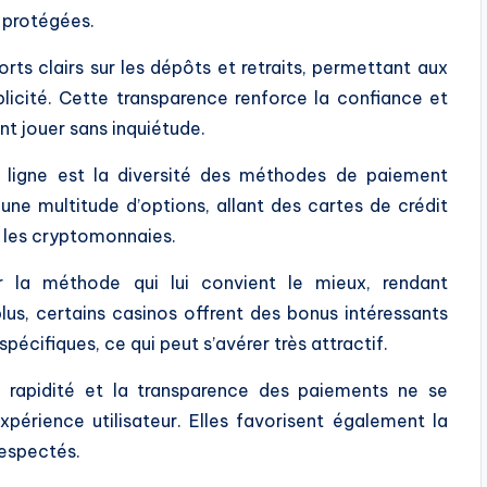
t protégées.
rts clairs sur les dépôts et retraits, permettant aux
plicité. Cette transparence renforce la confiance et
ent jouer sans inquiétude.
n ligne est la diversité des méthodes de paiement
une multitude d’options, allant des cartes de crédit
r les cryptomonnaies.
 la méthode qui lui convient le mieux, rendant
lus, certains casinos offrent des bonus intéressants
cifiques, ce qui peut s’avérer très attractif.
a rapidité et la transparence des paiements ne se
périence utilisateur. Elles favorisent également la
 respectés.