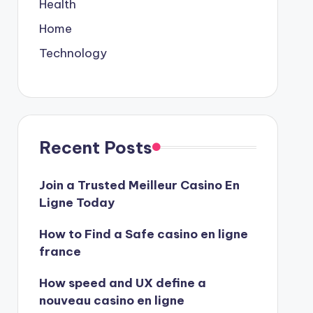
Health
Home
Technology
Recent Posts
Join a Trusted Meilleur Casino En
Ligne Today
How to Find a Safe casino en ligne
france
How speed and UX define a
nouveau casino en ligne