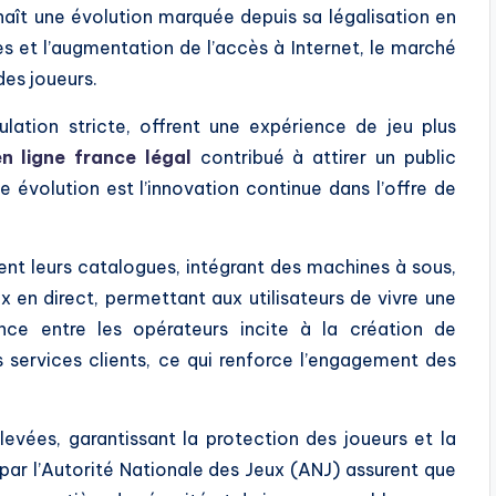
naît une évolution marquée depuis sa légalisation en
s et l’augmentation de l’accès à Internet, le marché
des joueurs.
lation stricte, offrent une expérience de jeu plus
n ligne france légal
contribué à attirer un public
e évolution est l’innovation continue dans l’offre de
ent leurs catalogues, intégrant des machines à sous,
 en direct, permettant aux utilisateurs de vivre une
nce entre les opérateurs incite à la création de
s services clients, ce qui renforce l’engagement des
vées, garantissant la protection des joueurs et la
s par l’Autorité Nationale des Jeux (ANJ) assurent que