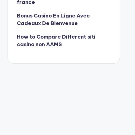
france
Bonus Casino En Ligne Avec
Cadeaux De Bienvenue
How to Compare Different siti
casino non AAMS