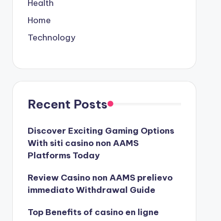
Health
Home
Technology
Recent Posts
Discover Exciting Gaming Options
With siti casino non AAMS
Platforms Today
Review Casino non AAMS prelievo
immediato Withdrawal Guide
Top Benefits of casino en ligne