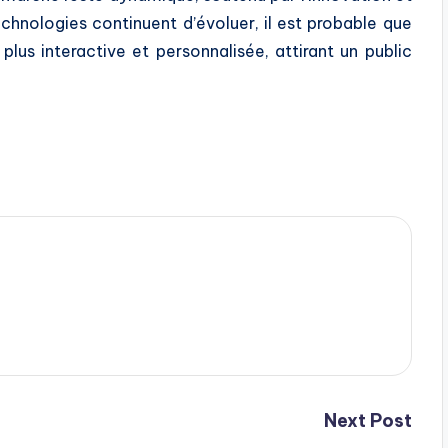
chnologies continuent d’évoluer, il est probable que
plus interactive et personnalisée, attirant un public
Next Post