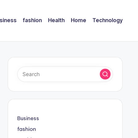
siness
fashion
Health
Home
Technology
Business
fashion