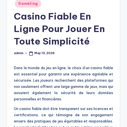
Posted
Gambling
in
Casino Fiable En
Ligne Pour Jouer En
Toute Simplicité
admin
May 13, 2026
Posted
by
Dans le monde du jeu en ligne, le choix d’un casino fiable
est essentiel pour garantir une expérience agréable et
sécurisée. Les joueurs recherchent des plateformes qui
non seulement offrent une large gamme de jeux, mais qui
assurent également la sécurité de leurs données
personnelles et financières.
Un casino fiable doit être transparent sur ses licences et
certifications, ce qui témoigne de son engagement
envers des pratiques de jeu équitables et responsables.