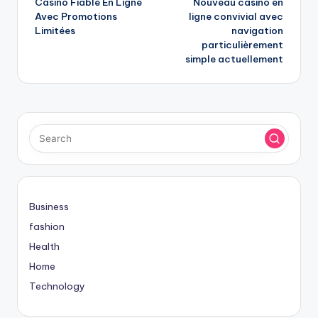
Casino Fiable En Ligne
Nouveau casino en
navigation
Avec Promotions
ligne convivial avec
Limitées
navigation
particulièrement
simple actuellement
Business
fashion
Health
Home
Technology