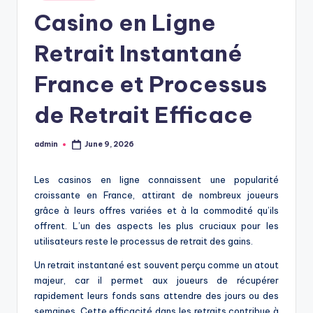
in
Casino en Ligne
Retrait Instantané
France et Processus
de Retrait Efficace
admin
June 9, 2026
Posted
by
Les casinos en ligne connaissent une popularité
croissante en France, attirant de nombreux joueurs
grâce à leurs offres variées et à la commodité qu’ils
offrent. L’un des aspects les plus cruciaux pour les
utilisateurs reste le processus de retrait des gains.
Un retrait instantané est souvent perçu comme un atout
majeur, car il permet aux joueurs de récupérer
rapidement leurs fonds sans attendre des jours ou des
semaines. Cette efficacité dans les retraits contribue à