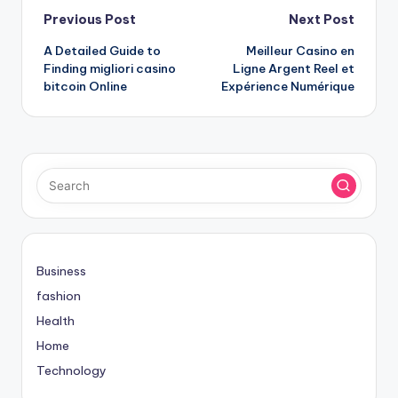
Post
Previous Post
Next Post
A Detailed Guide to
Meilleur Casino en
navigation
Finding migliori casino
Ligne Argent Reel et
bitcoin Online
Expérience Numérique
Business
fashion
Health
Home
Technology