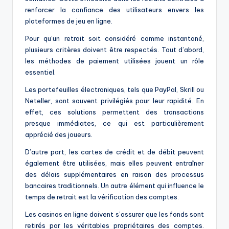
renforcer la confiance des utilisateurs envers les
plateformes de jeu en ligne.
Pour qu’un retrait soit considéré comme instantané,
plusieurs critères doivent être respectés. Tout d’abord,
les méthodes de paiement utilisées jouent un rôle
essentiel.
Les portefeuilles électroniques, tels que PayPal, Skrill ou
Neteller, sont souvent privilégiés pour leur rapidité. En
effet, ces solutions permettent des transactions
presque immédiates, ce qui est particulièrement
apprécié des joueurs.
D’autre part, les cartes de crédit et de débit peuvent
également être utilisées, mais elles peuvent entraîner
des délais supplémentaires en raison des processus
bancaires traditionnels. Un autre élément qui influence le
temps de retrait est la vérification des comptes.
Les casinos en ligne doivent s’assurer que les fonds sont
retirés par les véritables propriétaires des comptes.