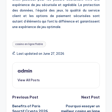
expérience de jeu sécurisée et agréable. La protection
des données, l’équité des jeux, la qualité du service
client et les options de paiement sécurisées sont
autant d’éléments qui font la différence et garantissent
une expérience de jeu optimale.
Tags:
casino en ligne fiable
Last updated on June 27, 2026
admin
View All Posts
Post
Previous Post
Next Post
Benefits of Paris
Pourquoi essayer un
navigation
Sportif Crypto 2026
meilleur casino en ligne