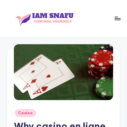
Skip
to
content
I
CONTROL
YOURSELF
A
M
S
N
A
F
U
Posted
Casino
in
Why casino en ligne