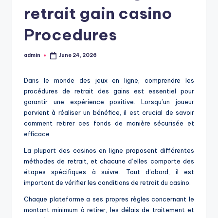
retrait gain casino
Procedures
admin
June 24, 2026
Posted
by
Dans le monde des jeux en ligne, comprendre les
procédures de retrait des gains est essentiel pour
garantir une expérience positive. Lorsqu’un joueur
parvient à réaliser un bénéfice, il est crucial de savoir
comment retirer ces fonds de manière sécurisée et
efficace.
La plupart des casinos en ligne proposent différentes
méthodes de retrait, et chacune d’elles comporte des
étapes spécifiques à suivre. Tout d’abord, il est
important de vérifier les conditions de retrait du casino.
Chaque plateforme a ses propres règles concernant le
montant minimum à retirer, les délais de traitement et