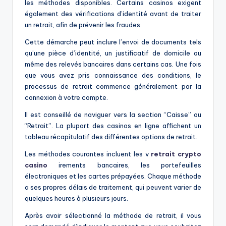
les méthodes disponibles. Certains casinos exigent
également des vérifications d’identité avant de traiter
un retrait, afin de prévenir les fraudes.
Cette démarche peut inclure l’envoi de documents tels
qu’une pièce d’identité, un justificatif de domicile ou
même des relevés bancaires dans certains cas. Une fois
que vous avez pris connaissance des conditions, le
processus de retrait commence généralement par la
connexion à votre compte.
Il est conseillé de naviguer vers la section “Caisse” ou
“Retrait”. La plupart des casinos en ligne affichent un
tableau récapitulatif des différentes options de retrait.
Les méthodes courantes incluent les v
retrait crypto
casino
irements bancaires, les portefeuilles
électroniques et les cartes prépayées. Chaque méthode
a ses propres délais de traitement, qui peuvent varier de
quelques heures à plusieurs jours.
Après avoir sélectionné la méthode de retrait, il vous