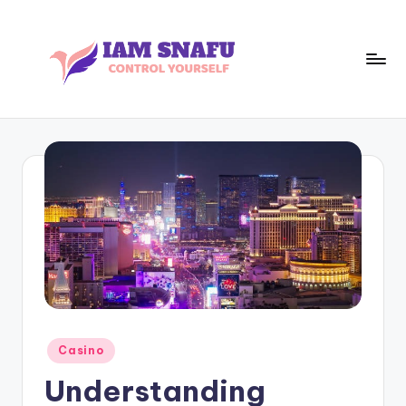
Skip
to
content
I
CONTROL
YOURSELF
A
M
S
N
A
F
U
Posted
Casino
in
Understanding