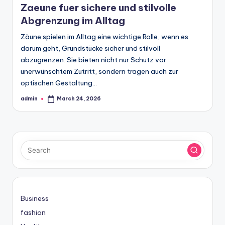
Zaeune fuer sichere und stilvolle
Abgrenzung im Alltag
Zäune spielen im Alltag eine wichtige Rolle, wenn es
darum geht, Grundstücke sicher und stilvoll
abzugrenzen. Sie bieten nicht nur Schutz vor
unerwünschtem Zutritt, sondern tragen auch zur
optischen Gestaltung…
admin
March 24, 2026
Posted
by
Business
fashion