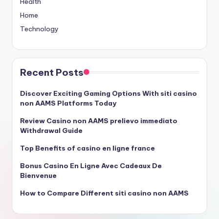
Health
Home
Technology
Recent Posts
Discover Exciting Gaming Options With siti casino
non AAMS Platforms Today
Review Casino non AAMS prelievo immediato
Withdrawal Guide
Top Benefits of casino en ligne france
Bonus Casino En Ligne Avec Cadeaux De
Bienvenue
How to Compare Different siti casino non AAMS