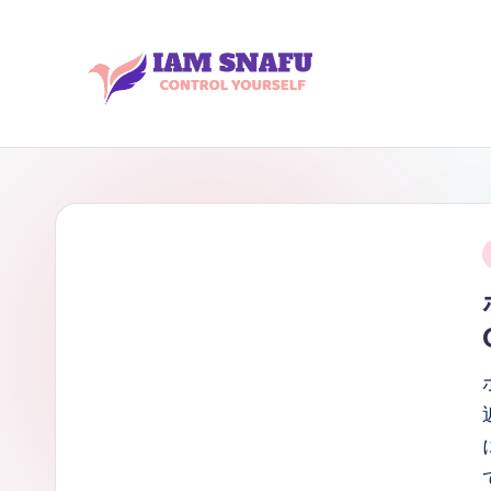
Skip
to
content
I
CONTROL
YOURSELF
A
M
S
i
N
A
F
U