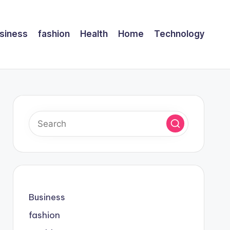
siness
fashion
Health
Home
Technology
Business
fashion