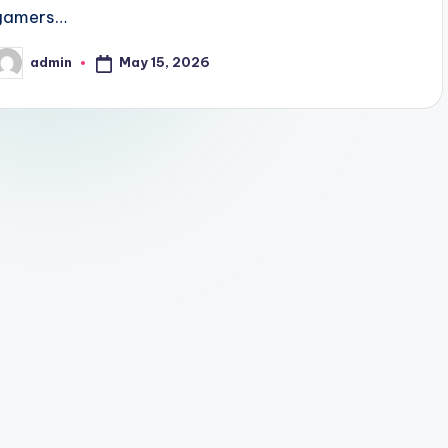
gamers…
May 15, 2026
admin
osted
y