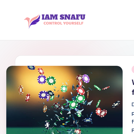
Skip
to
content
I
CONTROL
YOURSELF
A
M
S
i
N
A
F
U