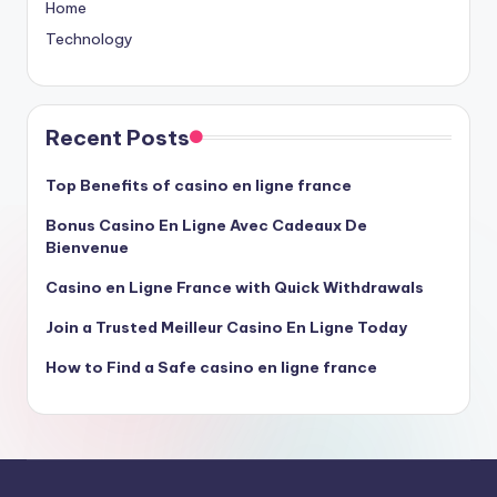
Home
Technology
Recent Posts
Top Benefits of casino en ligne france
Bonus Casino En Ligne Avec Cadeaux De
Bienvenue
Casino en Ligne France with Quick Withdrawals
Join a Trusted Meilleur Casino En Ligne Today
How to Find a Safe casino en ligne france