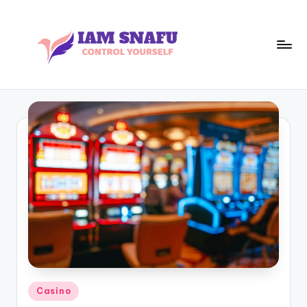
Skip
to
content
I
CONTROL
YOURSELF
A
M
S
N
A
F
U
Posted
Casino
in