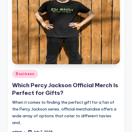
Posted
Business
in
Which Percy Jackson Official Merch Is
Perfect for Gifts?
When it comes to finding the perfect gift for a fan of
the Percy Jackson series, official merchandise offers a
wide array of options that cater to different tastes
and…
admin
July 7, 2026