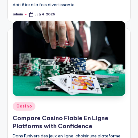
doit être à la fois divertissante…
admin
July 4, 2026
Posted
by
Posted
Casino
in
Compare Casino Fiable En Ligne
Platforms with Confidence
Dans l'univers des jeux en ligne, choisir une plateforme