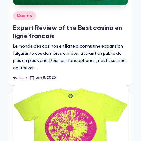
Posted
Casino
in
Expert Review of the Best casino en
ligne francais
Le monde des casinos en ligne a connu une expansion
fulgurante ces dernières années, attirant un public de
plus en plus varié. Pour les francophones, il est essentiel
de trouver…
admin
July 8, 2026
Posted
by