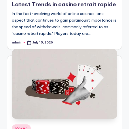
Latest Trends in casino retrait rapide
In the fast-evolving world of online casinos, one
aspect that continues to gain paramount importance is
the speed of withdrawals, commonly referred to as
"casino retrait rapide." Players today are…
admin
July 10, 2026
Posted
by
Posted
Poker