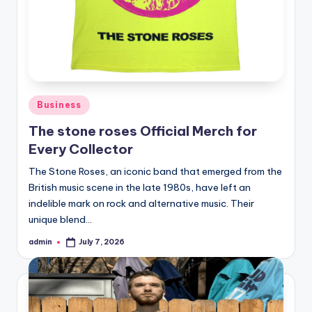
Posted
Business
in
The stone roses Official Merch for
Every Collector
The Stone Roses, an iconic band that emerged from the
British music scene in the late 1980s, have left an
indelible mark on rock and alternative music. Their
unique blend…
admin
July 7, 2026
Posted
by