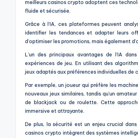
meilleurs casinos crypto adoptent ces technolo
fluide et sécurisée.
Grâce à l’IA, ces plateformes peuvent anal
identifier les tendances et adapter leurs 
d’optimiser les promotions, mais également d’a
L’un des principaux avantages de l’IA dans
expériences de jeu. En utilisant des algorit
jeux adaptés aux préférences individuelles de 
Par exemple, un joueur qui préfère les machi
nouveaux jeux similaires, tandis qu’un amateur
de blackjack ou de roulette. Cette approch
immersive et attrayante.
De plus, la sécurité est un enjeu crucial dans
casinos crypto intègrent des systèmes intellige