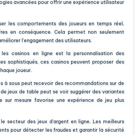
gies avancées pour offrir une expérience utilisateur
yser les comportements des joueurs en temps réel,
offres en conséquence. Cela permet non seulement
méliorer l’engagement des utilisateurs.
 les casinos en ligne est la personnalisation des
hmes sophistiqués, ces casinos peuvent proposer des
chaque joueur.
nes à sous peut recevoir des recommandations sur de
 de jeux de table peut se voir suggérer des variantes
e sur mesure favorise une expérience de jeu plus
 le secteur des jeux d’argent en ligne. Les meilleurs
nts pour détecter les fraudes et garantir la sécurité