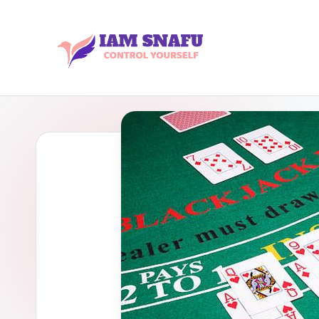
Skip
to
content
I
CONTROL
YOURSELF
A
M
S
N
A
F
U