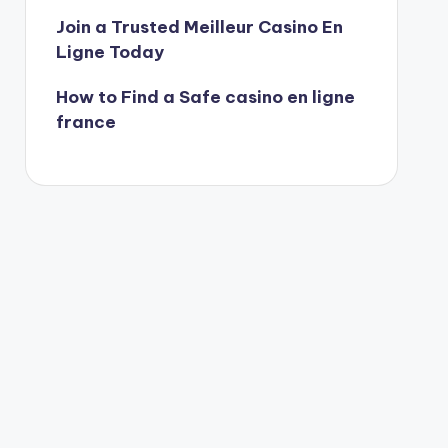
Join a Trusted Meilleur Casino En
Ligne Today
How to Find a Safe casino en ligne
france