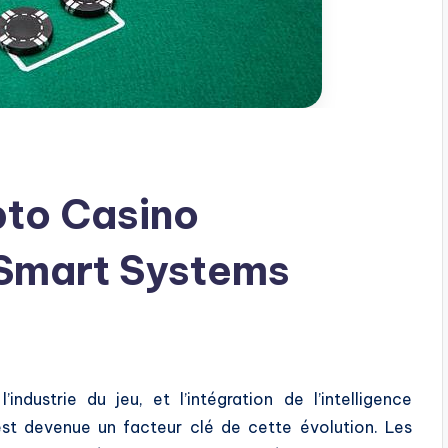
pto Casino
 Smart Systems
ndustrie du jeu, et l’intégration de l’intelligence
s est devenue un facteur clé de cette évolution. Les