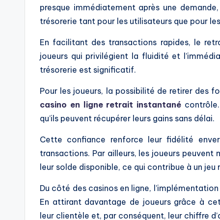
presque immédiatement après une demande, c
trésorerie tant pour les utilisateurs que pour le
En facilitant des transactions rapides, le re
joueurs qui privilégient la fluidité et l’imméd
trésorerie est significatif.
Pour les joueurs, la possibilité de retirer des
casino en ligne retrait instantané
contrôle.
qu’ils peuvent récupérer leurs gains sans délai.
Cette confiance renforce leur fidélité env
transactions. Par ailleurs, les joueurs peuvent 
leur solde disponible, ce qui contribue à un jeu
Du côté des casinos en ligne, l’implémentation
En attirant davantage de joueurs grâce à cet
leur clientèle et, par conséquent, leur chiffre d’