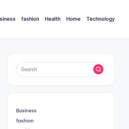
siness
fashion
Health
Home
Technology
Business
fashion