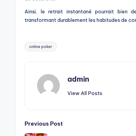
Ainsi, le retrait instantané pourrait bien 
transformant durablement les habitudes de co
online poker
Tags:
admin
View All Posts
Post
Previous Post