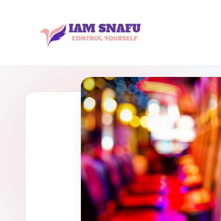
Skip
to
content
I
CONTROL
YOURSELF
A
M
S
N
A
F
U