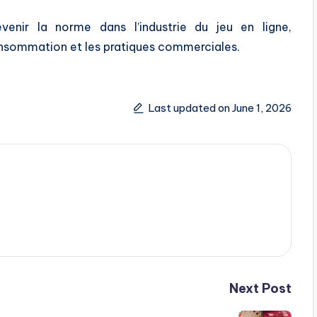
devenir la norme dans l’industrie du jeu en ligne,
nsommation et les pratiques commerciales.
Last updated on June 1, 2026
Next Post