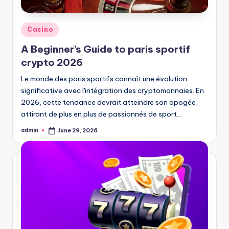
Posted
Casino
in
A Beginner’s Guide to paris sportif
crypto 2026
Le monde des paris sportifs connaît une évolution
significative avec l'intégration des cryptomonnaies. En
2026, cette tendance devrait atteindre son apogée,
attirant de plus en plus de passionnés de sport…
admin
June 29, 2026
Posted
by