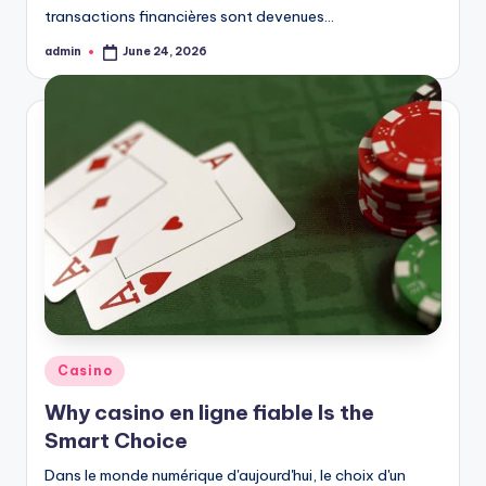
transactions financières sont devenues…
admin
June 24, 2026
Posted
by
Posted
Casino
in
Why casino en ligne fiable Is the
Smart Choice
Dans le monde numérique d'aujourd'hui, le choix d'un