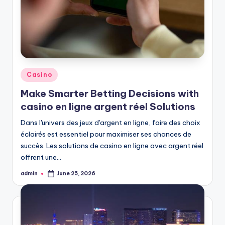
Posted
Casino
in
Make Smarter Betting Decisions with
casino en ligne argent réel Solutions
Dans l'univers des jeux d'argent en ligne, faire des choix
éclairés est essentiel pour maximiser ses chances de
succès. Les solutions de casino en ligne avec argent réel
offrent une…
admin
June 25, 2026
Posted
by