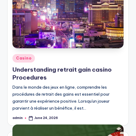
Posted
Casino
in
Understanding retrait gain casino
Procedures
Dans le monde des jeux en ligne, comprendre les
procédures de retrait des gains est essentiel pour
garantir une expérience positive. Lorsqu'un joueur
parvient à réaliser un bénéfice, il est…
admin
June 24, 2026
Posted
by