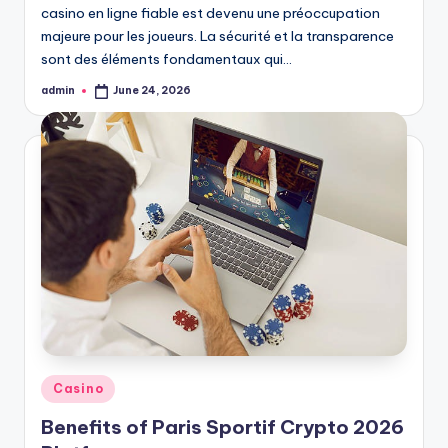
casino en ligne fiable est devenu une préoccupation
majeure pour les joueurs. La sécurité et la transparence
sont des éléments fondamentaux qui…
admin
June 24, 2026
Posted
by
Posted
Casino
in
Benefits of Paris Sportif Crypto 2026