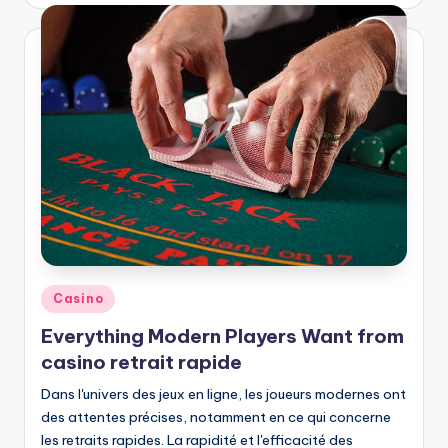
by
Posted
Casino
in
Everything Modern Players Want from
casino retrait rapide
Dans l'univers des jeux en ligne, les joueurs modernes ont
des attentes précises, notamment en ce qui concerne
les retraits rapides. La rapidité et l'efficacité des