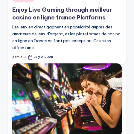
in
Enjoy Live Gaming through meilleur
casino en ligne france Platforms
Les jeux en direct gagnent en popularité auprès des
amateurs de jeux d'argent, et les plateformes de casino
en ligne en France ne font pas exception. Ces sites
offrent une…
admin
July 2, 2026
Posted
by