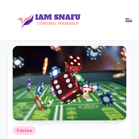
Skip
to
content
I
CONTROL
YOURSELF
A
M
S
N
A
F
U
Posted
Casino
in