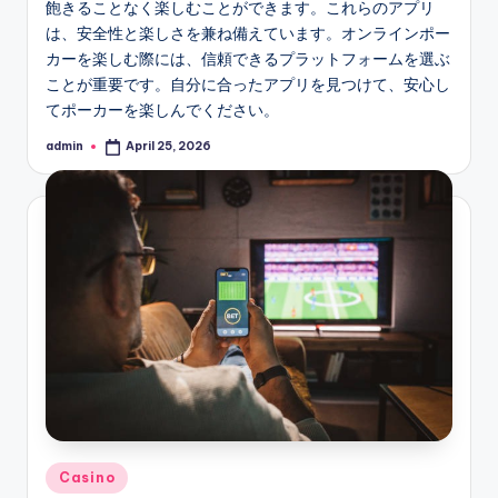
飽きることなく楽しむことができます。これらのアプリ
は、安全性と楽しさを兼ね備えています。オンラインポー
カーを楽しむ際には、信頼できるプラットフォームを選ぶ
ことが重要です。自分に合ったアプリを見つけて、安心し
てポーカーを楽しんでください。
admin
April 25, 2026
Posted
by
Posted
Casino