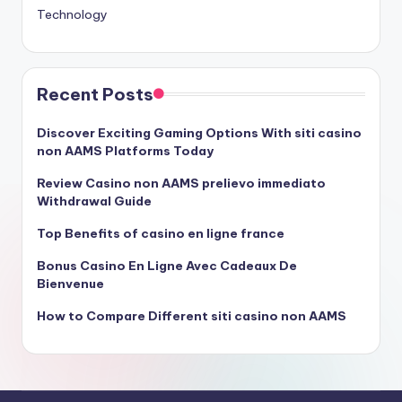
Technology
Recent Posts
Discover Exciting Gaming Options With siti casino
non AAMS Platforms Today
Review Casino non AAMS prelievo immediato
Withdrawal Guide
Top Benefits of casino en ligne france
Bonus Casino En Ligne Avec Cadeaux De
Bienvenue
How to Compare Different siti casino non AAMS