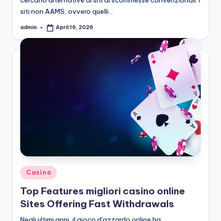
cercano alternative ai siti di scommesse convenzionali. I
siti non AAMS, ovvero quelli…
admin
April 16, 2026
Posted
by
Posted
Casino
in
Top Features migliori casino online
Sites Offering Fast Withdrawals
Negli ultimi anni, il gioco d'azzardo online ha