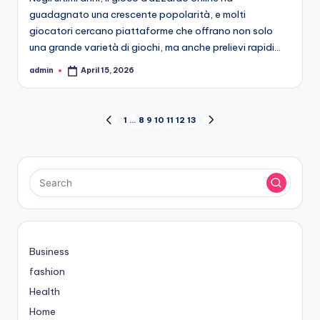
guadagnato una crescente popolarità, e molti
giocatori cercano piattaforme che offrano non solo
una grande varietà di giochi, ma anche prelievi rapidi…
admin
April 15, 2026
Posted
by
Posts
1
…
8
9
10
11
12
13
PREVIOUS
NEXT
PAGE
PAGE
pagination
Business
fashion
Health
Home