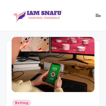
Skip
to
content
I
CONTROL
YOURSELF
A
M
S
N
A
F
U
Posted
Betting