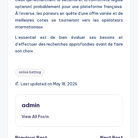
opteront probablement pour une plateforme française.
À l’inverse, les parieurs en quête d’une offre variée et de
meilleures cotes se tourneront vers les opérateurs
internationaux.
L’essentiel est de bien évaluer ses besoins et
d’effectuer des recherches approfondies avant de faire
son choix.
Tags:
online betting
Last updated on May 18, 2026
admin
View All Posts
Previous Post
Next Post