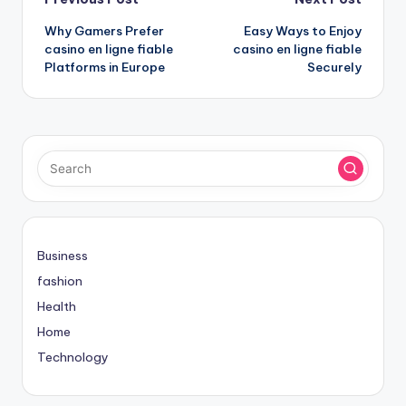
Post
Why Gamers Prefer
Easy Ways to Enjoy
navigation
casino en ligne fiable
casino en ligne fiable
Platforms in Europe
Securely
Business
fashion
Health
Home
Technology