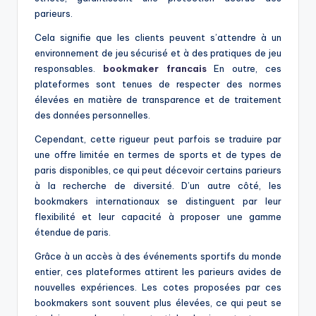
parieurs.
Cela signifie que les clients peuvent s’attendre à un
environnement de jeu sécurisé et à des pratiques de jeu
responsables.
bookmaker francais
En outre, ces
plateformes sont tenues de respecter des normes
élevées en matière de transparence et de traitement
des données personnelles.
Cependant, cette rigueur peut parfois se traduire par
une offre limitée en termes de sports et de types de
paris disponibles, ce qui peut décevoir certains parieurs
à la recherche de diversité. D’un autre côté, les
bookmakers internationaux se distinguent par leur
flexibilité et leur capacité à proposer une gamme
étendue de paris.
Grâce à un accès à des événements sportifs du monde
entier, ces plateformes attirent les parieurs avides de
nouvelles expériences. Les cotes proposées par ces
bookmakers sont souvent plus élevées, ce qui peut se