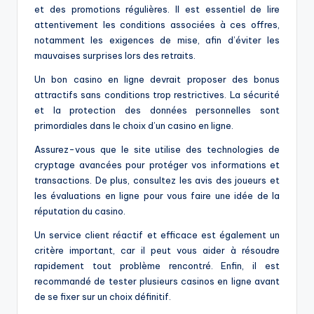
et des promotions régulières. Il est essentiel de lire
attentivement les conditions associées à ces offres,
notamment les exigences de mise, afin d’éviter les
mauvaises surprises lors des retraits.
Un bon casino en ligne devrait proposer des bonus
attractifs sans conditions trop restrictives. La sécurité
et la protection des données personnelles sont
primordiales dans le choix d’un casino en ligne.
Assurez-vous que le site utilise des technologies de
cryptage avancées pour protéger vos informations et
transactions. De plus, consultez les avis des joueurs et
les évaluations en ligne pour vous faire une idée de la
réputation du casino.
Un service client réactif et efficace est également un
critère important, car il peut vous aider à résoudre
rapidement tout problème rencontré. Enfin, il est
recommandé de tester plusieurs casinos en ligne avant
de se fixer sur un choix définitif.