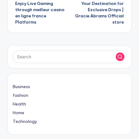
Enjoy Live Gaming
Your Destination for
navigation
through meilleur casino
Exclusive Drops |
en ligne france
Gracie Abrams Official
Platforms
store
Business
fashion
Health
Home
Technology