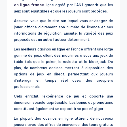
en ligne france
ligne agréé par l’ANJ garantit que les
jeux sont équitables et que les joueurs sont protégés.
Assurez-vous que le site sur lequel vous envisagez de
jouer affiche clairement son numéro de licence et ses
informations de régulation. Ensuite, la variété des jeux
proposés est un autre facteur déterminant.
Les meilleurs casinos en ligne en France offrent une large
gamme de jeux, allant des machines à sous aux jeux de
table tels que le poker, la roulette et le blackjack. De
plus, de nombreux casinos mettent à disposition des
options de jeux en direct, permettant aux joueurs
d’interagir en temps réel avec des croupiers
professionnels.
Cela enrichit l’expérience de jeu et apporte une
dimension sociale appréciable. Les bonus et promotions
constituent également un aspect à ne pas négliger.
La plupart des casinos en ligne attirent de nouveaux
joueurs avec des offres de bienvenue, des tours gratuits